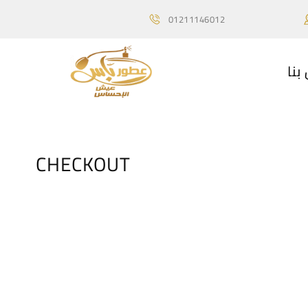
01211146012
بنا
CHECKOUT