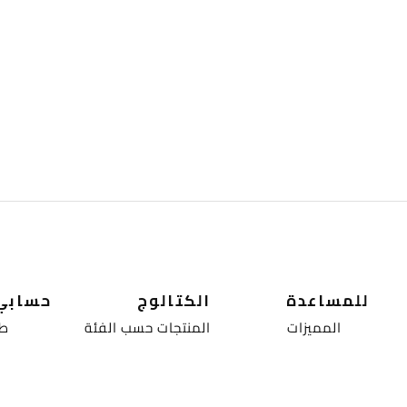
للمساعدة
الكتالوج
حسابي
المميزات
المنتجات حسب الفئة
طل
اسالة متكررة
المنتجات حسب النوع
الع
نبذة عنا
العروض
لوحة ال