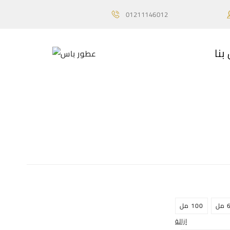
01211146012
بنا
ل
100 مل
إزالة