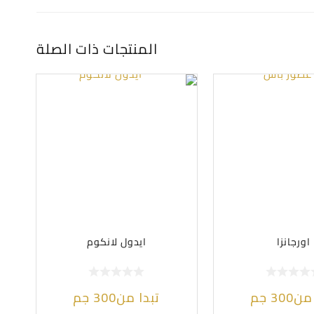
المنتجات ذات الصلة
اورجانزا
ايدول لانكوم
 من
300
جم
تبدا من
300
جم