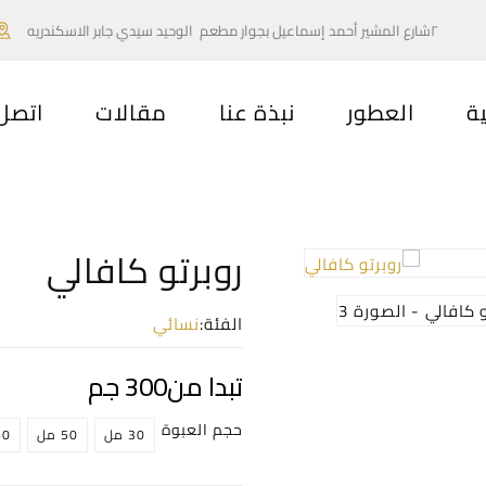
٢شارع المشير أحمد إسماعيل بجوار مطعم الوحيد سيدي جابر الاسكندريه
ية
العطور
نبذة عنا
مقالات
اتصل 
روبرتو كافالي
الفئة:
نسائي
تبدا من
300
جم
حجم العبوة
30 مل
50 مل
60 م