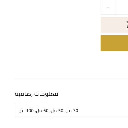
A
l
t
e
r
n
معلومات إضافية
a
t
i
30 مل, 50 مل, 60 مل, 100 مل
v
e
: