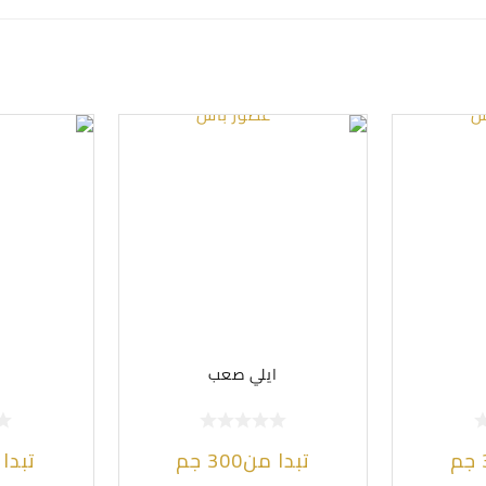
ايلي صعب
جم
تبدا من
300
جم
تبدا