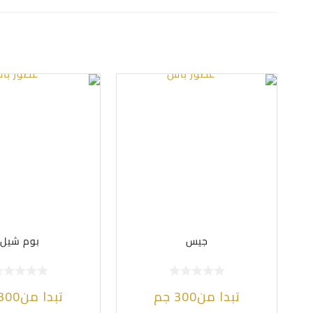
جيس
بوم شيل
تبدا من
300
جم
تبدا من
300