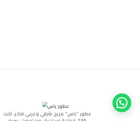
عطور "باس" مزيج شرقي وغربي فاخر، ثابت
95%، فواحة وساحرة، مع توصيل سريع
للمحافظات والإسكندرية.