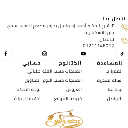
r
n
اتصل بنا
a
t
٢ شارع المشير أحمد إسماعيل بجوار مطعم الوحيد سيدي
i
جابر الاسكندريه
v
:للاتصال
e
01211146012
:
للمساعدة
الكتالوج
حسابي
المميزات
المنتجات حسب الفئة
طلباتي
اسالة متكررة
المنتجات حسب النوع
العناوين
نبذة عنا
العروض
لوحة التحكم
للتواصل
خريطة الموقع
قائمة الرغبات